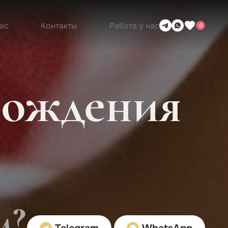
ас
Контакты
Работа у нас
0
вождения
м?