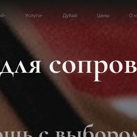
ей
Услуги
Дубай
Цены
О н
для сопро
щь с выборо